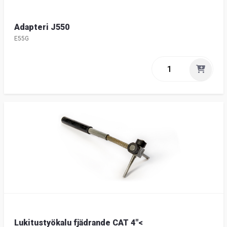
Adapteri J550
E55G
Lukitustyökalu fjädrande CAT 4"<