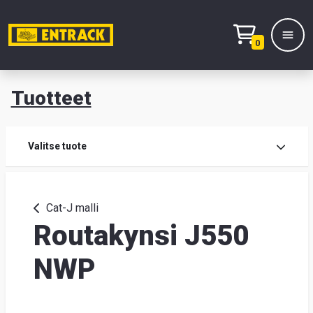
0
Tuotteet
T
Tuot
Valitse tuote
Tuot
Cat-J malli
Routakynsi J550
Yhte
Tie
NWP
mei
Hae