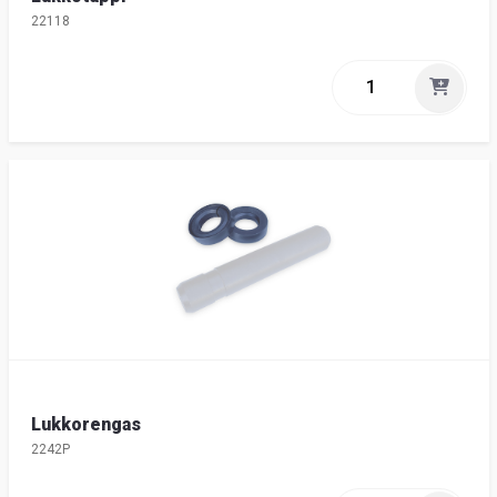
22118
Lukkorengas
2242P