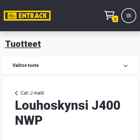
0
Tuotteet
T
Tuot
Valitse tuote
Tuot
Cat-J malli
Louhoskynsi J400
Yhte
Tie
NWP
mei
Hae