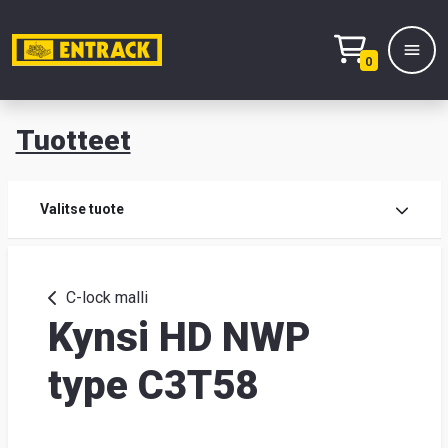
0
Tuotteet
T
Tuot
Valitse tuote
Tuot
C-lock malli
Kynsi HD NWP
Yhte
Tie
type C3T58
mei
Hae