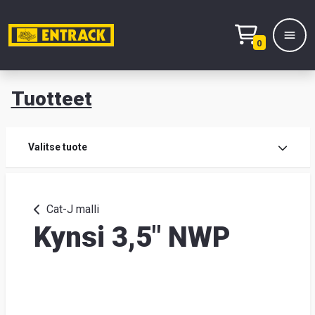
0
Tuotteet
T
Tuot
Valitse tuote
Tuot
Cat-J malli
Kynsi 3,5" NWP
Yhte
Tie
mei
Hae