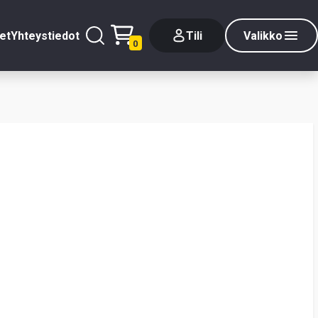
et
Yhteystiedot
Tili
Valikko
0