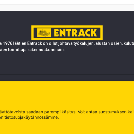
 1976 lähtien Entrack on ollut johtava työkalujen, alustan osien, kulu
sien toimittaja rakennuskoneisiin.
 käyttötavoista saadaan parempi käsitys. Voit antaa suostumuksen kaikk
oja on tietosuojakäytännössämme.