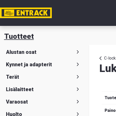
Tili
Tuotteet
Tuotteet
Alustan osat
Tuoteval
C-lock
Kynnet ja adapterit
Lu
Yhteysti
Terät
Tietoa
Lisälaitteet
meistä
Tuot
Varaosat
Hae
Suomeksi
S
Paino
Huolto