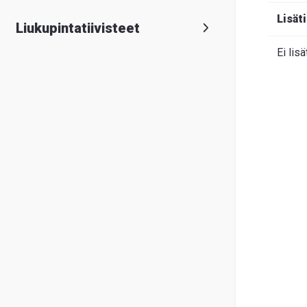
Lisät
Liukupintatiivisteet
Ei lisä