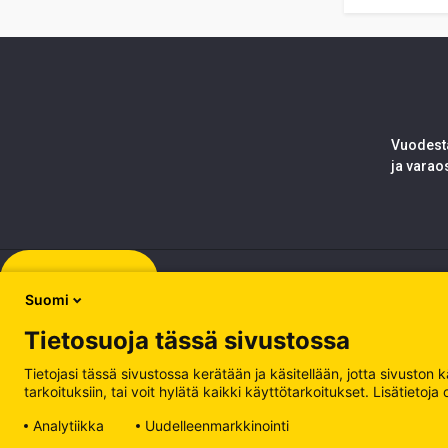
Vuodesta
ja varao
Rekisteröidy
Suomi
Tietosuoja tässä sivustossa
Tietojasi tässä sivustossa kerätään ja käsitellään, jotta sivuston
tarkoituksiin, tai voit hylätä kaikki käyttötarkoitukset. Lisätiet
Analytiikka
Uudelleenmarkkinointi