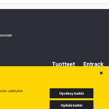
tusosien
Tuotteet
Entrack
Alustan osat
Tietoa meistä
Kynnet ja adapterit
Asiakaspalvelu
Terät
Varaosat
iin valittuihin
Hyväksy kaikki
Hylkää kaikki