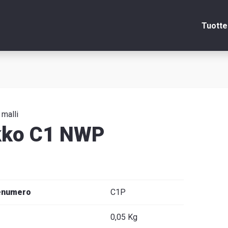
Tuotte
Sulje
itsin
 malli
kko C1 NWP
edot
enumero
C1P
venska
0,05 Kg