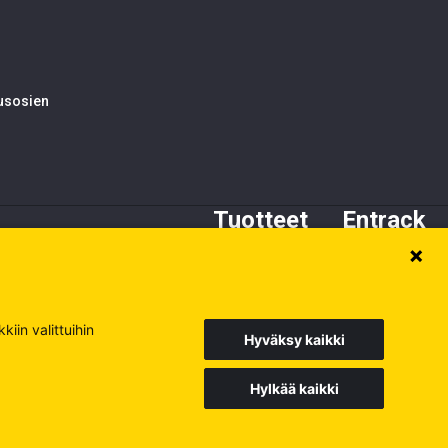
tusosien
Tuotteet
Entrack
Alustan osat
Tietoa meistä
Kynnet ja adapterit
Asiakaspalvelu
Terät
Varaosat
iin valittuihin
Hyväksy kaikki
Hylkää kaikki
Europe
Sweden
Poland
Käy muilla sivuillamme