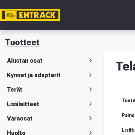
Tili
Tuotteet
Tuotteet
Alustan osat
Tel
Tuoteval
Kynnet ja adapterit
Yhteysti
Terät
Tietoa
Tuot
Lisälaitteet
meistä
Paino
Varaosat
Hae
Suomeksi
S
Lisät
Huolto