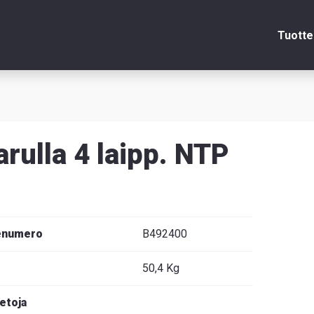
Tuotte
Sulje
arulla 4 laipp. NTP
itsin
edot
enumero
B492400
50,4 Kg
venska
ietoja