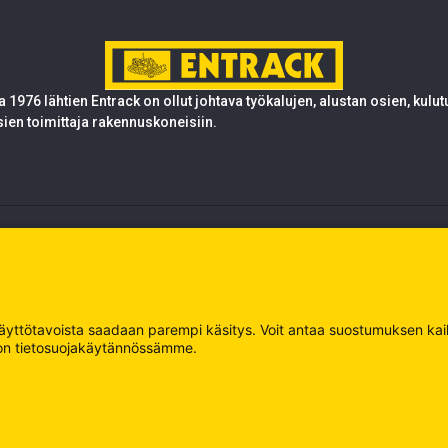
 1976 lähtien Entrack on ollut johtava työkalujen, alustan osien, kulu
sien toimittaja rakennuskoneisiin.
 käyttötavoista saadaan parempi käsitys. Voit antaa suostumuksen kaikk
oja on tietosuojakäytännössämme.