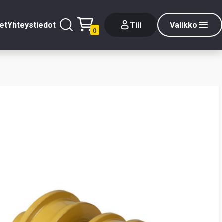
et
Yhteystiedot
Tili
Valikko
0