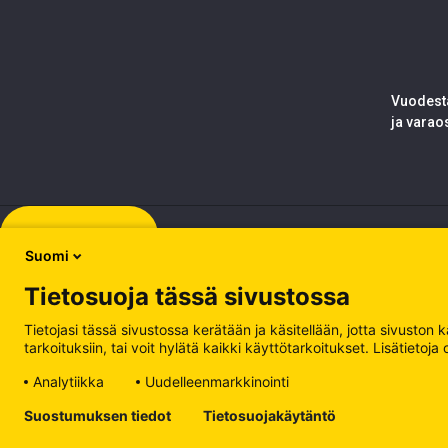
Vuodesta
ja varao
Rekisteröidy
Suomi
Tietosuoja tässä sivustossa
Tietojasi tässä sivustossa kerätään ja käsitellään, jotta sivuston
tarkoituksiin, tai voit hylätä kaikki käyttötarkoitukset. Lisätiet
Analytiikka
Uudelleenmarkkinointi
Tietosuojakäytäntö
Suostumuksen tiedot
Tietosuojakäytäntö
Käsittele evästeitä