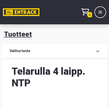
0
Tuotteet
T
Tuot
Valitse tuote
Tuot
Telarulla 4 laipp.
Yhte
NTP
Tie
mei
Hae