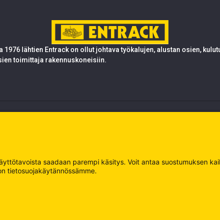
 1976 lähtien Entrack on ollut johtava työkalujen, alustan osien, kulu
sien toimittaja rakennuskoneisiin.
 käyttötavoista saadaan parempi käsitys. Voit antaa suostumuksen kaikk
oja on tietosuojakäytännössämme.