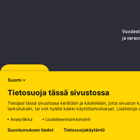
Vuodesta
ja varao
Rekisteröidy
Suomi
Tietosuoja tässä sivustossa
Tietojasi tässä sivustossa kerätään ja käsitellään, jotta sivuston
tarkoituksiin, tai voit hylätä kaikki käyttötarkoitukset. Lisätiet
Analytiikka
Uudelleenmarkkinointi
Tietosuojakäytäntö
Suostumuksen tiedot
Tietosuojakäytäntö
Käsittele evästeitä