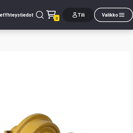
et
Yhteystiedot
Tili
Valikko
0