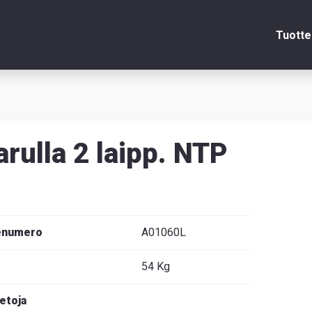
Tuotte
Sulje
arulla 2 laipp. NTP
itsin
edot
enumero
A01060L
54 Kg
venska
ietoja