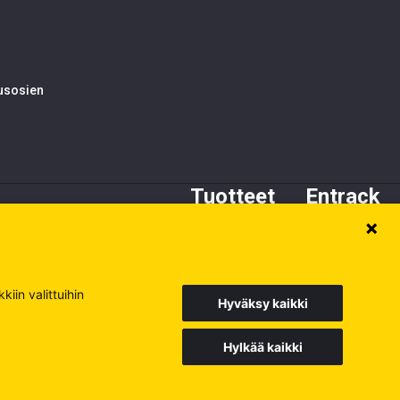
tusosien
Tuotteet
Entrack
Alustan osat
Tietoa meistä
Kynnet ja adapterit
Asiakaspalvelu
Terät
Varaosat
iin valittuihin
Hyväksy kaikki
Hylkää kaikki
Europe
Sweden
Poland
Käy muilla sivuillamme