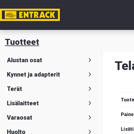
Tili
Tuotteet
Tuotteet
Alustan osat
Tel
Tuoteval
Kynnet ja adapterit
Yhteysti
Terät
Tietoa
Tuot
Lisälaitteet
meistä
Paino
Varaosat
Hae
Suomeksi
S
Lisät
Huolto