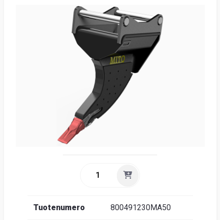
Suome
Tuotenumero
800491230MA50