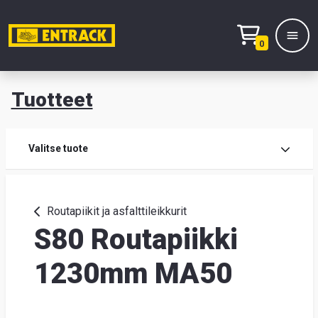
0
Tuotteet
T
Tuot
Valitse tuote
Tuot
Routapiikit ja asfalttileikkurit
S80 Routapiikki
Yhte
Tie
1230mm MA50
mei
Hae