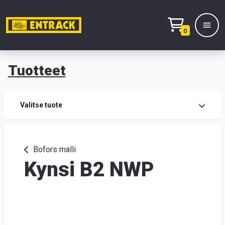
0
Tuotteet
T
Tuot
Valitse tuote
Tuot
Bofors malli
Kynsi B2 NWP
Yhte
Tie
mei
Hae