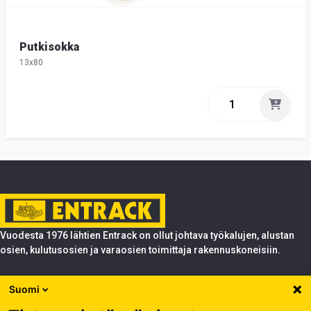
Putkisokka
13x80
Vuodesta 1976 lähtien Entrack on ollut johtava työkalujen, alustan
osien, kulutusosien ja varaosien toimittaja rakennuskoneisiin.
Tuotteet
Suomi
Entrack