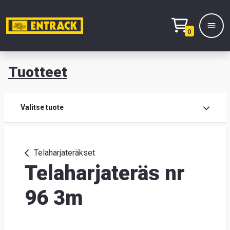
0
Tuotteet
T
Tuot
Valitse tuote
Tuot
Telaharjateräkset
Telaharjateräs nr
Yhte
Tie
96 3m
mei
Hae