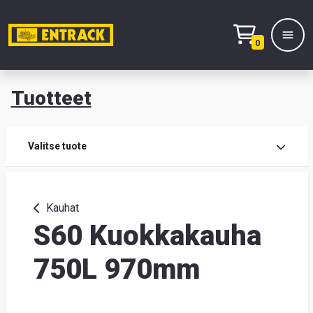
0
Tuotteet
T
Tuot
Valitse tuote
Tuot
Kauhat
S60 Kuokkakauha
Yhte
Tie
750L 970mm
mei
Hae