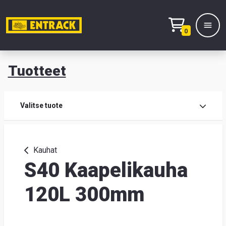
0
Tuotteet
T
Tuot
Valitse tuote
Tuot
Kauhat
S40 Kaapelikauha
Yhte
Tie
120L 300mm
mei
Hae