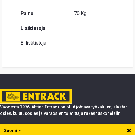
Paino
70 Kg
Lisätietoja
Ei lisätietoja
Vuodesta 1976 lähtien Entrack on ollut johtava työkalujen, alustan
osien, kulutusosien ja varaosien toimittaja rakennuskoneisiin.
Tuotteet
Suomi