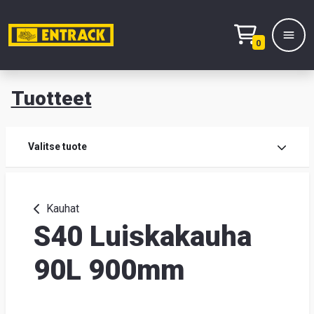
0
Tuotteet
T
Tuot
Valitse tuote
Tuot
Kauhat
S40 Luiskakauha
Yhte
Tie
90L 900mm
mei
Hae