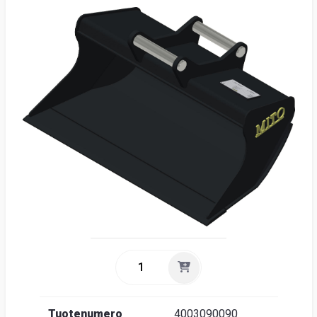
Suome
Tuotenumero
4003090090