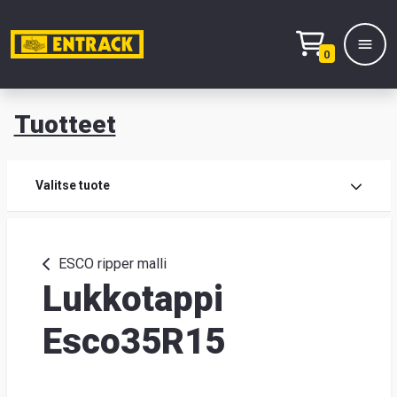
0
Tuotteet
T
Tuot
Valitse tuote
Tuot
ESCO ripper malli
Lukkotappi
Yhte
Tie
Esco35R15
mei
Hae