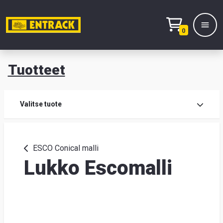
0
Tuotteet
T
Tuot
Valitse tuote
Tuot
ESCO Conical malli
Lukko Escomalli
Yhte
Tie
mei
Hae