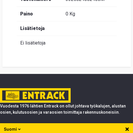
Paino
0 Kg
Lisätietoja
Ei lisätietoja
Vuodesta 1976 lähtien Entrack on ollut johtava työkalujen, alustan
osien, kulutusosien ja varaosien toimittaja rakennuskoneisiin.
Tuotteet
Suomi