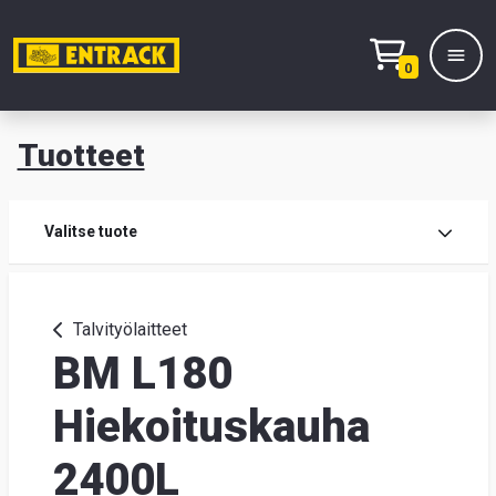
0
Tuotteet
T
Tuot
Valitse tuote
Tuot
Talvityölaitteet
BM L180
Yhte
Tie
Hiekoituskauha
mei
2400L
Hae