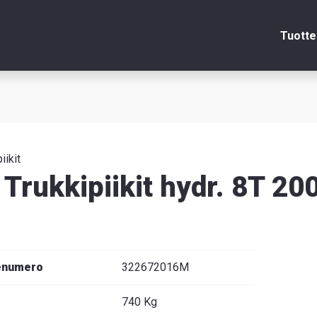
Tuotte
Sulje
itsin
iikit
Trukkipiikit hydr. 8T
edot
enumero
322672016M
venska
740 Kg