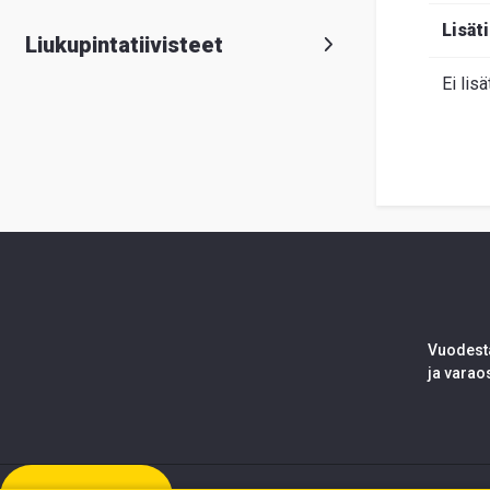
Lisät
Liukupintatiivisteet
Ei lisä
Vuodesta
ja varao