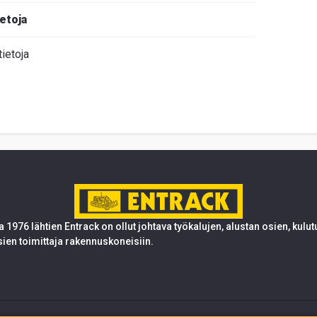
ietoja
tietoja
 1976 lähtien Entrack on ollut johtava työkalujen, alustan osien, kulu
sien toimittaja rakennuskoneisiin.