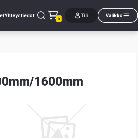
et
Yhteystiedot
Tili
Valikko
0
 2000mm/1600mm