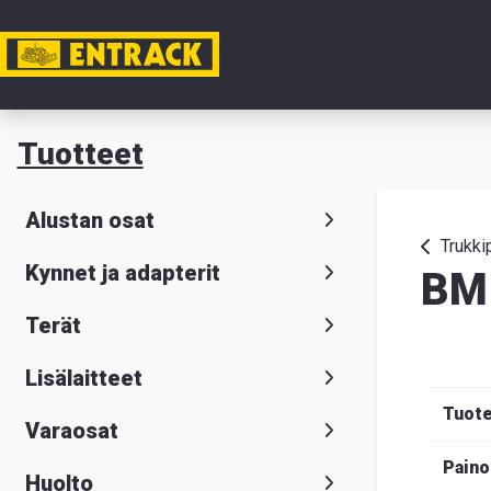
Tili
Tuotteet
Tuotteet
Alustan osat
Tuoteval
Trukkip
Kynnet ja adapterit
BM 
Yhteysti
Terät
Tietoa
Lisälaitteet
meistä
Tuot
Varaosat
Hae
Suomeksi
S
Paino
Huolto