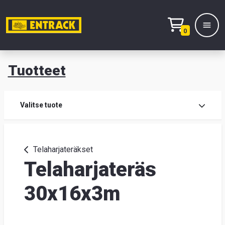
0
Tuotteet
T
Tuot
Valitse tuote
Tuot
Telaharjateräkset
Telaharjateräs
Yhte
Tie
30x16x3m
mei
Hae