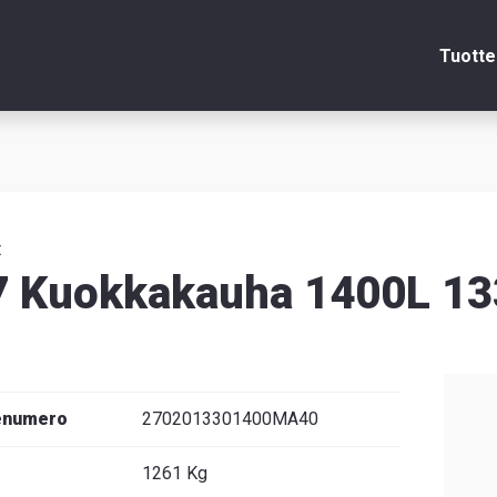
Tuotte
Sulje
itsin
t
7 Kuokkakauha 1400L 1
edot
enumero
2702013301400MA40
venska
1261 Kg