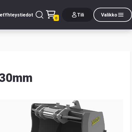
et
Yhteystiedot
Tili
Valikko
0
330mm