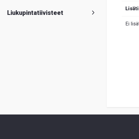
Lisät
Liukupintatiivisteet
Ei lisä