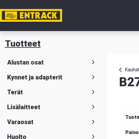
Tili
Tuotteet
Tuotteet
Alustan osat
Tuoteval
Kauha
Kynnet ja adapterit
B2
Yhteysti
Terät
Tietoa
Lisälaitteet
meistä
Tuot
Varaosat
Hae
Suomeksi
S
Paino
Huolto