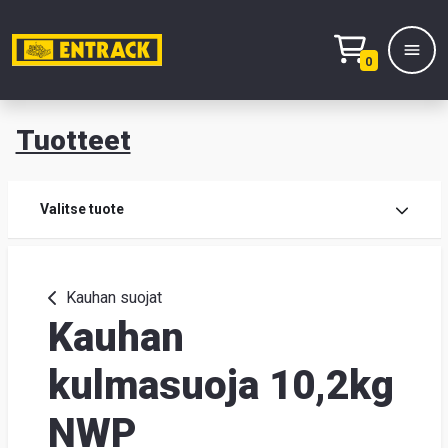
0
Tuotteet
T
Tuot
Valitse tuote
Tuot
Kauhan suojat
Kauhan
Yhte
Tie
kulmasuoja 10,2kg
mei
NWP
Hae