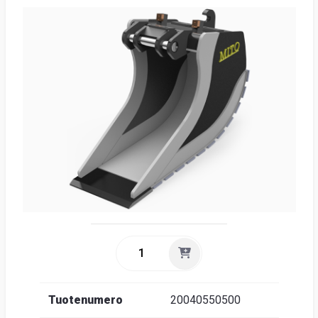
Suome
Tuotenumero
20040550500