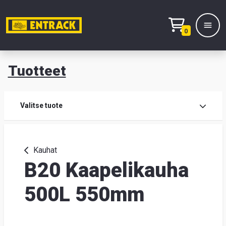
0
Tuotteet
T
Tuot
Valitse tuote
Tuot
Kauhat
B20 Kaapelikauha
Yhte
Tie
500L 550mm
mei
Hae