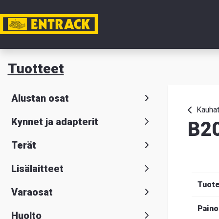
Tili
Tuotteet
Tuotteet
Alustan osat
Tuoteval
Kauha
Kynnet ja adapterit
B2
Yhteysti
Terät
Tietoa
Lisälaitteet
meistä
Tuot
Varaosat
Hae
Suomeksi
S
Paino
Huolto