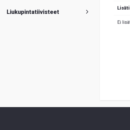
Lisät
Liukupintatiivisteet
Ei lisä