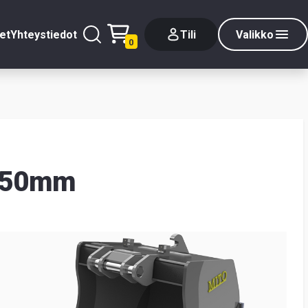
et
Yhteystiedot
Tili
Valikko
0
150mm