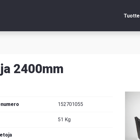
Tuotte
Sulje
rja 2400mm
itsin
edot
enumero
152701055
51 Kg
venska
ietoja