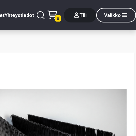
et
Yhteystiedot
Tili
Valikko
0