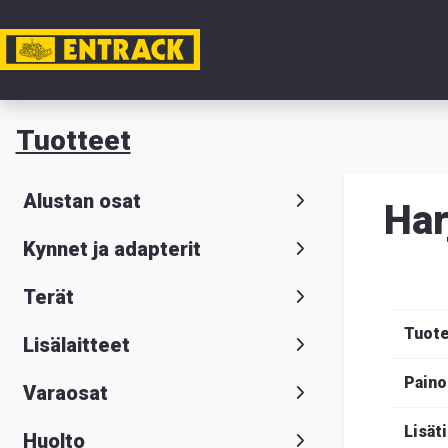
Tili
Tuotteet
Tuotteet
Alustan osat
Ha
Tuoteval
Kynnet ja adapterit
Yhteysti
Terät
Tietoa
Tuot
Lisälaitteet
meistä
Paino
Varaosat
Hae
Suomeksi
S
Lisät
Huolto