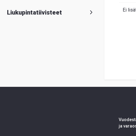
Ei lisä
Liukupintatiivisteet
Vuodesta
ja varao