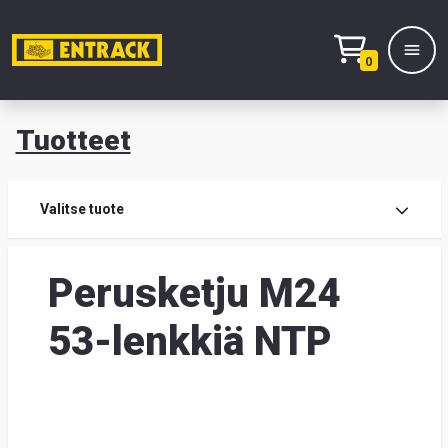
0
Tuotteet
T
Tuot
Valitse tuote
Tuot
Perusketju M24
Yhte
53-lenkkiä NTP
Tie
mei
Hae