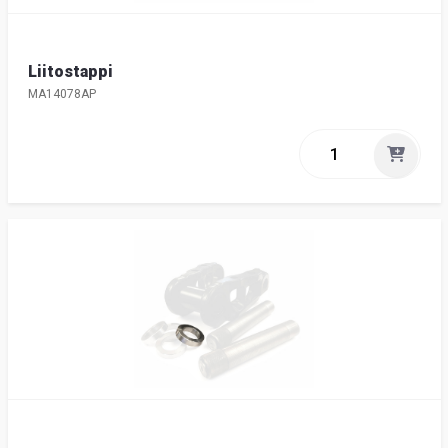
Liitostappi
MA14078AP